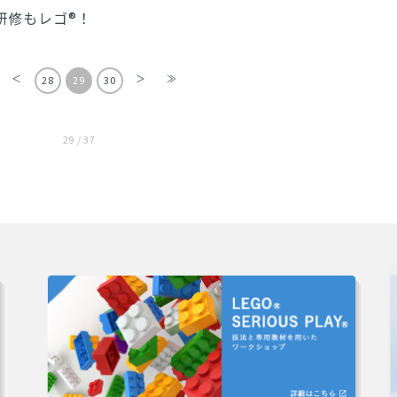
研修もレゴ®！
＜
＞
≫
28
29
30
29 / 37