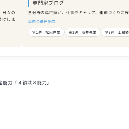
専門家ブログ
、日々の
各分野の専門家が、仕事やキャリア、組織づくりに役
届けしま
毎週金曜日配信
第1週 松尾先生
第2週 髙井先生
第3週 上敷
諸能力「４領域８能力」