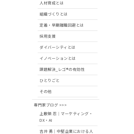
人材育成とは
組織づくりとは
定着・早期離職回避とは
採用支援
ダイバーシティとは
イノベーションとは
課題解決_レゴ®の有効性
ひとりごと
その他
専門家ブログ >>>
上敷領 忍｜マーケティング・
DX・AI
吉井 勇｜中堅企業における人