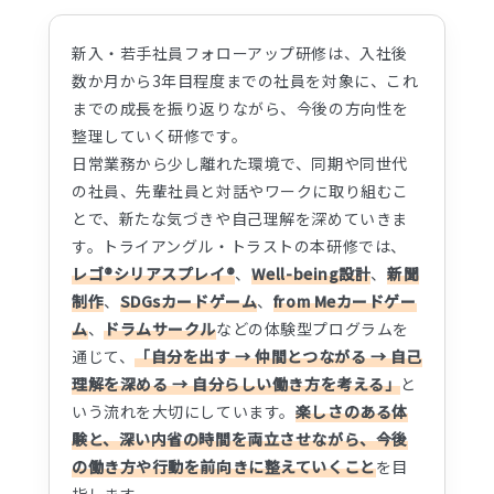
新入・若手社員フォローアップ研修は、入社後
数か月から3年目程度までの社員を対象に、これ
までの成長を振り返りながら、今後の方向性を
整理していく研修です。
日常業務から少し離れた環境で、同期や同世代
の社員、先輩社員と対話やワークに取り組むこ
とで、新たな気づきや自己理解を深めていきま
す。トライアングル・トラストの本研修では、
レゴ®シリアスプレイ®
、
Well-being設計
、
新聞
制作
、
SDGsカードゲーム
、
from Meカードゲー
ム
、
ドラムサークル
などの体験型プログラムを
通じて、
「自分を出す → 仲間とつながる → 自己
理解を深める → 自分らしい働き方を考える」
と
いう流れを大切にしています。
楽しさのある体
験と、深い内省の時間を両立させながら、今後
の働き方や行動を前向きに整えていくこと
を目
指します。