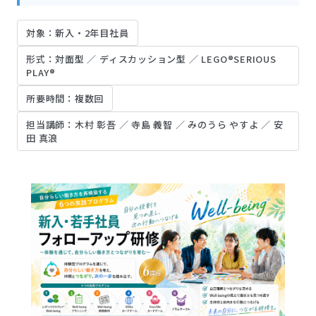
対象：新入・2年目社員
形式：対面型 ／ ディスカッション型 ／ LEGO®SERIOUS
PLAY®
所要時間：複数回
担当講師：木村 彰吾 ／ 寺島 義智 ／ みのうら やすよ ／ 安
田 真浪