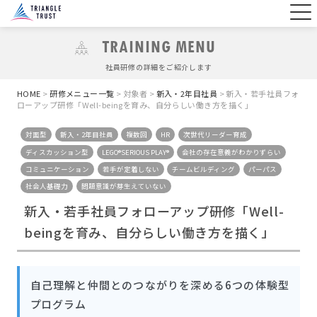
TRAINING MENU
社員研修の詳細をご紹介します
HOME
>
研修メニュー一覧
> 対象者 >
新入・2年目社員
>
新入・若手社員フォ
ローアップ研修「Well-beingを育み、自分らしい働き方を描く」
対面型
新入・2年目社員
複数回
HR
次世代リーダー育成
ディスカッション型
LEGO®SERIOUS PLAY®
会社の存在意義がわかりずらい
コミュニケーション
若手が定着しない
チームビルディング
パーパス
社会人基礎力
問題意識が芽生えていない
新入・若手社員フォローアップ研修「Well-
beingを育み、自分らしい働き方を描く」
自己理解と仲間とのつながりを深める6つの体験型
プログラム