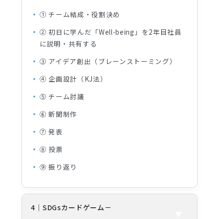
① チーム結成・役割決め
② 初日に学んだ「Well-being」を2年目社員
に説明・共有する
③ アイデア創出（ブレーンストーミング）
④ 企画設計（KJ法）
⑤ チーム討議
⑥ 新聞制作
⑦ 発表
⑧ 投票
⑨ 振り返り
4｜SDGsカードゲーム