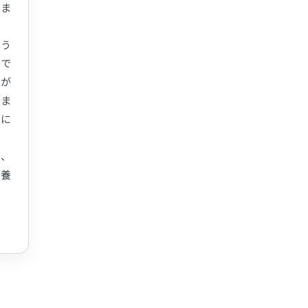
ま
こう
ので
応が
由ま
的に
ず、
も養