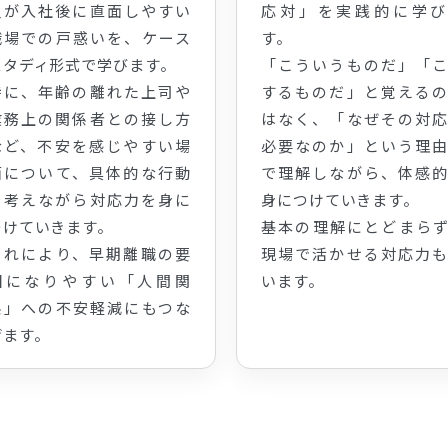
員が入社後に直面しやすい
応対」を実践的に学び
職場での戸惑いを、ケース
す。
スタディ形式で学びます。
「こういうものだ」「
特に、年齢の離れた上司や
するものだ」と覚える
業務上の関係者との接し方
はなく、「なぜその対
など、不安を感じやすい場
必要なのか」という理
面について、具体的な行動
で理解しながら、体感
を考えながら対応力を身に
身につけていきます。
つけていきます。
基本の理解にとどまら
これにより、早期離職の要
現場で活かせる対応力
因になりやすい「人間関
います。
係」への不安軽減にもつな
げます。