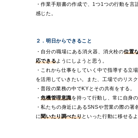
・作業手順書の作成で、1つ1つの行動を言
感じた。
２．明日からできること
・自分の職場にある消火器、消火栓の
位置
応できる
ようにしようと思う。
・これから仕事をしていく中で指導する立場
を活用していきたい。また、工場でのリス
・普段の業務の中でKYとその共有をする。
・
危機管理意識
を持って行動し、常に自身
・私たちの身近にあるSNSや営業の際の署
に
聞いたり調べたり
といった行動に移せる