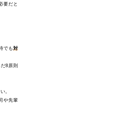
必要だと
時でも
対
だ8原則
たい。
司や先輩