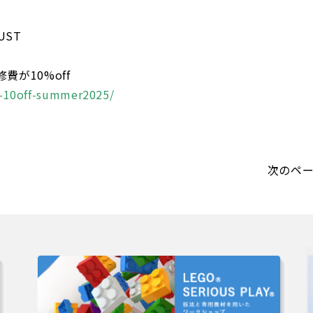
UST
費が10%off
go-10off-summer2025/
次のペ