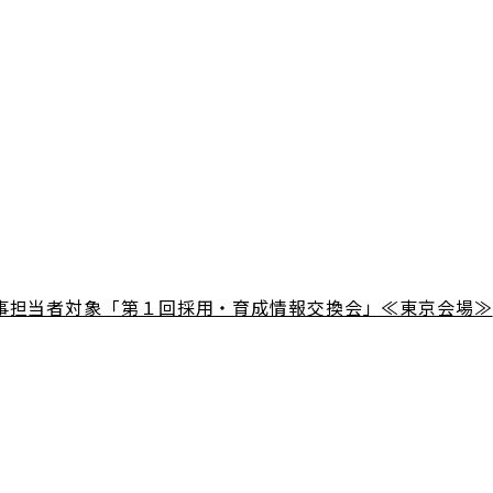
事担当者対象「第１回採用・育成情報交換会」≪東京会場≫