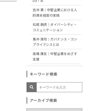
DX・AI
吉井 勇｜中堅企業における人
的資本経営の実践
松尾 朋虎｜ダイバーシティ・
コミュニケーション
髙井 清司｜ガバナンス・コン
プライアンスとは
高橋 康友｜中堅企業をめざす
支援
キーワード検索
アーカイブ検索