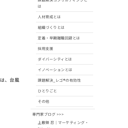
は
人材育成とは
組織づくりとは
定着・早期離職回避とは
採用支援
ダイバーシティとは
イノベーションとは
は、台風
課題解決_レゴ®の有効性
ひとりごと
その他
専門家ブログ >>>
上敷領 忍｜マーケティング・